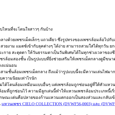
บบไหนที่จะโดนใจสาวๆ กันบ้าง
ดกลางด้วยเพชรเม็ดเล็กๆ แถวเดียว ซึ่งรูปทรงของเพชรล้อมล้อไปก
ก้ สวยงาม แมตช์เข้ากับลุคต่างๆ ได้ง่าย สามารถสวมใส่ได้ทุกวัน ยก
ะกาย สะดุดตา ให้วันธรรมดาเป็นวันพิเศษได้ในทุกช่วงเวลาของชี
ล้อมสองชั้น เป็นรูปแบบที่ยิ่งช่วยเสริมให้เพชรเม็ดกลางดูมีขนา
่างแน่นอน
สามชั้นล้อมเพชรเม็ดกลาง ถึงแม้ว่ารูปแบบนี้จะมีความเล่นไฟม
รับความนิยมเท่าไรนัก
ม่ได้โดนล้อมเหมือนแบบอื่นๆ แต่เพชรล้อมถูกซ่อนอยู่ที่ใต้หัว
้อมที่ถูกซ่อนไว้ ความมีลูกเล่นนี้ทำให้แหวนเพชรล้อมประเภทนี้เริ
กษณะเด่นคือปลายของก้านแหวนแตกออกเป็นสองส่วนและกลับเข้ามา
น
แหวนเพชร CIELO COLLECTION (DVWF56-0003) และ (DVWF0