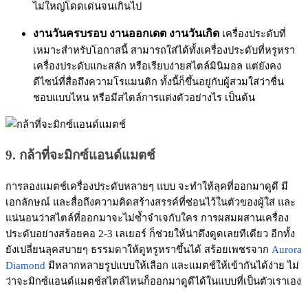
ไม่ใหญ่โดดเด่นจนเกินไป
งานวันครบรอบ งานออกเดต งานวันเกิด
เครื่องประดับที่
เหมาะสำหรับโอกาสนี้ สามารถใส่ได้ทั้งเครื่องประดับที่หรูหรา
เครื่องประดับแกะสลัก หรือเรียบง่ายสไตล์มินิมอล แต่ยังคง
ดีไซน์ที่สื่อถึงความโรแมนติก ทั้งนี้ก็ขึ้นอยู่กับผู้สวมใส่ว่าชื่น
ชอบแบบไหน หรือมีสไตล์การแต่งตัวอย่างไร เป็นต้น
9. กล้าที่จะมิกซ์แอนด์แมตช์
การลองแมตช์เครื่องประดับหลายๆ แบบ จะทำให้ลุคที่ออกมาดูดี มี
เอกลักษณ์ และสื่อถึงความคิดสร้างสรรค์ที่ซ่อนไว้ในตัวของผู้ใส่ และ
แน่นอนว่าสไตล์ที่ออกมาจะไม่ซ้ำจำเจกับใคร การผสมผสานเครื่อง
ประดับอย่างสร้อยคอ 2-3 เลเยอร์ ก็ช่วยให้น่าดึงดูดเลยทีเดียว อีกทั้ง
ยังเปลี่ยนลุคสบายๆ ธรรมดาให้ดูหรูหราขึ้นได้ สร้อยเพชรจาก
Aurora
Diamond
มีหลากหลายรูปแบบให้เลือก และแมตช์ให้เข้ากันได้ง่าย ไม่
ว่าจะมิกซ์แอนด์แมตช์สไตล์ไหนก็ออกมาดูดีได้ในแบบที่เป็นตัวเราเอง