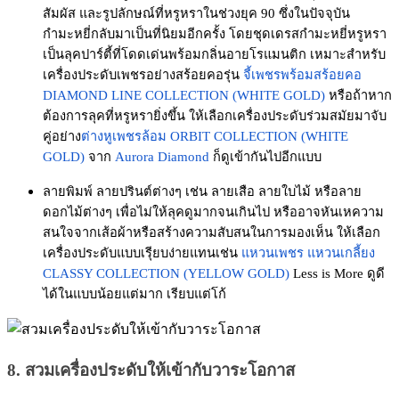
สัมผัส และรูปลักษณ์ที่หรูหราในช่วงยุค 90 ซึ่งในปัจจุบัน
กำมะหยี่กลับมาเป็นที่นิยมอีกครั้ง โดยชุดเดรสกำมะหยี่หรูหรา
เป็นลุคปาร์ตี้ที่โดดเด่นพร้อมกลิ่นอายโรแมนติก เหมาะสำหรับ
เครื่องประดับเพชรอย่างสร้อยคอรุ่น
จี้เพชรพร้อมสร้อยคอ
DIAMOND LINE COLLECTION (WHITE GOLD)
หรือถ้าหาก
ต้องการลุคที่หรูหรายิ่งขึ้น ให้เลือกเครื่องประดับร่วมสมัยมาจับ
คู่อย่าง
ต่างหูเพชรล้อม ORBIT COLLECTION (WHITE
GOLD)
จาก
Aurora Diamond
ก็ดูเข้ากันไปอีกแบบ
ลายพิมพ์ ลายปรินต์ต่างๆ เช่น ลายเสือ ลายใบไม้ หรือลาย
ดอกไม้ต่างๆ เพื่อไม่ให้ลุคดูมากจนเกินไป หรืออาจหันเหความ
สนใจจากเส้อผ้าหรือสร้างความสับสนในการมองเห็น ให้เลือก
เครื่องประดับแบบเรีุยบง่ายแทนเช่น
แหวนเพชร แหวนเกลี้ยง
CLASSY COLLECTION (YELLOW GOLD)
Less is More ดูดี
ได้ในแบบน้อยแต่มาก เรียบแต่โก้
8. สวมเครื่องประดับให้เข้ากับวาระโอกาส