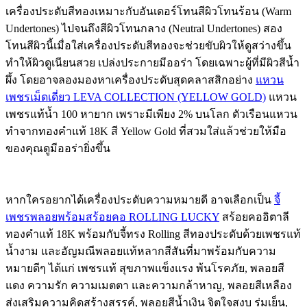
เครื่องประดับสีทองเหมาะกับอันเดอร์โทนสีผิวโทนร้อน (Warm
Undertones) ไปจนถึงสีผิวโทนกลาง (Neutral Undertones) สอง
โทนสีผิวนี้เมื่อใส่เครื่องประดับสีทองจะช่วยขับผิวให้ดูสว่างขึ้น
ทำให้ผิวดูเนียนสวย เปล่งประกายมีออร่า โดยเฉพาะผู้ที่มีผิวสีน้ำ
ผึ้ง โดยอาจลองมองหาเครื่องประดับสุดคลาสสิกอย่าง
แหวน
เพชรเม็ดเดี่ยว LEVA COLLECTION (YELLOW GOLD)
แหวน
เพชรแท้น้ำ 100 หายาก เพราะมีเพียง 2% บนโลก ตัวเรือนแหวน
ทำจากทองคำแท้ 18K สี Yellow Gold ที่สวมใส่แล้วช่วยให้มือ
ของคุณดูมีออร่ายิ่งขึ้น
หากใครอยากได้เครื่องประดับความหมายดี อาจเลือกเป็น
จี้
เพชรพลอยพร้อมสร้อยคอ ROLLING LUCKY
สร้อยคออิตาลี
ทองคำแท้ 18K พร้อมกับจี้ทรง Rolling สีทองประดับด้วยเพชรแท้
น้ำงาม และอัญมณีพลอยแท้หลากสีสันที่มาพร้อมกับความ
หมายดีๆ ได้แก่ เพชรแท้ สุขภาพแข็งแรง พ้นโรคภัย, พลอยสี
แดง ความรัก ความเมตตา และความกล้าหาญ, พลอยสีเหลือง
ส่งเสริมความคิดสร้างสรรค์, พลอยสีน้ำเงิน จิตใจสงบ ร่มเย็น,