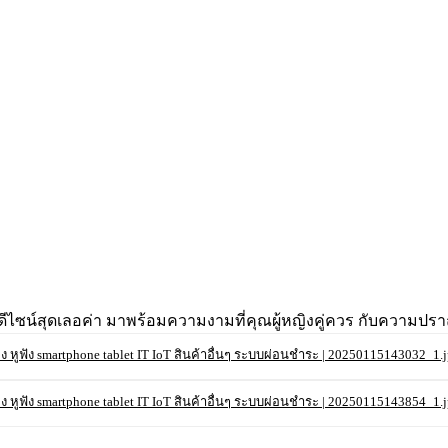
์สุดเลอค่า มาพร้อมความงามที่คุณผู้หญิงคู่ควร กับความปราณีตท